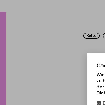
Köfte
Coo
Wir
zu 
der
Dic
E